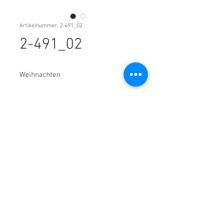
Artikelnummer: 2-491_02
2-491_02
Weihnachten
Kontakt: CarrotDesign * Erlenweg 9,
44625 Herne
Telefon:
02323-398 298 4
*
kontakt(at)carrotdesign.de
© 2026 CarrotDesign, Silke Oberrath