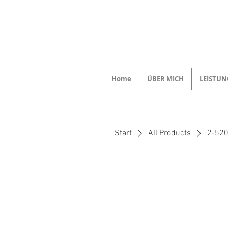
Home
ÜBER MICH
LEISTU
Start
All Products
2-52