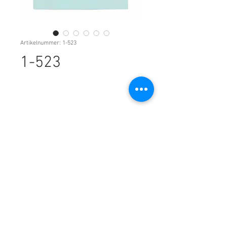
Artikelnummer: 1-523
1-523
Kontakt: CarrotDesign * Erlenweg 9,
44625 Herne
Telefon:
02323-398 298 4
*
kontakt(at)carrotdesign.de