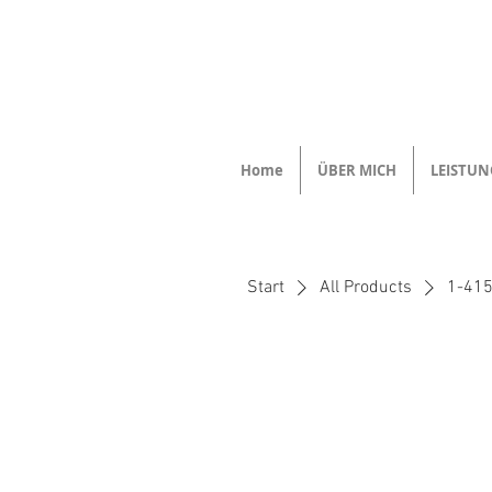
Home
ÜBER MICH
LEISTU
Start
All Products
1-41